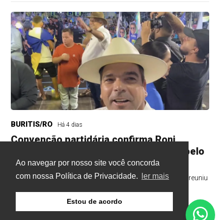
BURITIS/RO
Há 4 dias
Convenção partidária confirma Roni
Irmãozinho como candidato à eleição pelo
Avante
Ao navegar por nosso site você concorda
com nossa Política de Privacidade.
ler mais
Convenção partidária realizada na noite deste sábado (1) reuniu
lideranças políticas e definiu os nomes
Estou de acordo