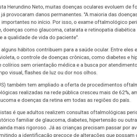
ta Herundino Neto, muitas doenças oculares evoluem de fo
já provocaram danos permanentes. "A maioria das doenças 
importantes no início. Por isso, o exame oftalmológico pe
 doenças como glaucoma, catarata e retinopatia diabética
e a qualidade de vida do paciente".
 alguns hábitos contribuem para a saúde ocular. Entre eles
avioleta, o controle de doenças crônicas, como diabetes e h
 de colírios sem orientação médica e a busca por atendime
o visual, flashes de luz ou dor nos olhos.
S) também tem ampliado a oferta de procedimentos oftalm
lógicas realizadas na rede pública cresceu mais de 62%, a
aucoma e doenças da retina em todas as regiões do país.
tas é que adultos realizem consultas oftalmológicas perió
tórico familiar de glaucoma, diabetes, hipertensão ou out
da mais rigoroso. Já as crianças precisam passar por av
ermitindo a identificação precoce de alterações que possa