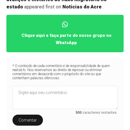
estado
appeared first on
Noticias do Acre
.
Clique aqui e faça parte do nosso grupo no
WhatsApp
* O conteúdo de cada comentário é de responsabilidade de quem
realizá-lo. Nos reservamos ao direito de reprovar ou eliminar
comentários em desacordo com o propósito do site ou que
contenham palavras ofensivas.
500
caracteres restantes.
Comentar