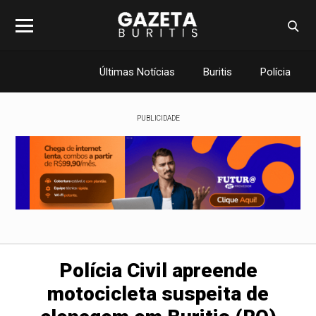
Últimas Notícias
Buritis
Polícia
PUBLICIDADE
Polícia Civil apreende
motocicleta suspeita de