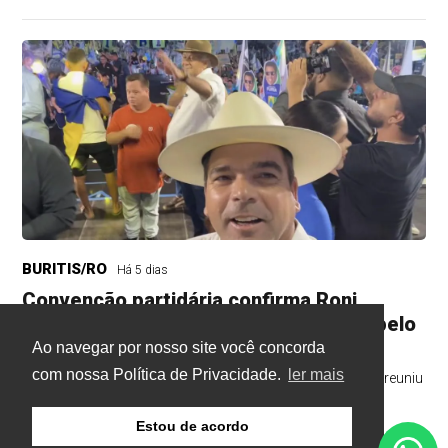
BURITIS/RO
Há 5 dias
Convenção partidária confirma Roni
Irmãozinho como candidato à eleição pelo
Avante
Ao navegar por nosso site você concorda
com nossa Política de Privacidade.
ler mais
Convenção partidária realizada na noite deste sábado (1) reuniu
lideranças políticas e definiu os nomes
Estou de acordo