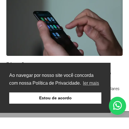
Educação
Há 2 dias
Impacto das telas na saúde mental já é
Ao navegar por nosso site você concorda
debatido em 80% das escolas
com nossa Política de Privacidade.
ler mais
Dados são de pesquisa com mais de 2 mil gestores escolares
Estou de acordo
© Copyright 2026 - Gazeta Buritis - Todos os direitos