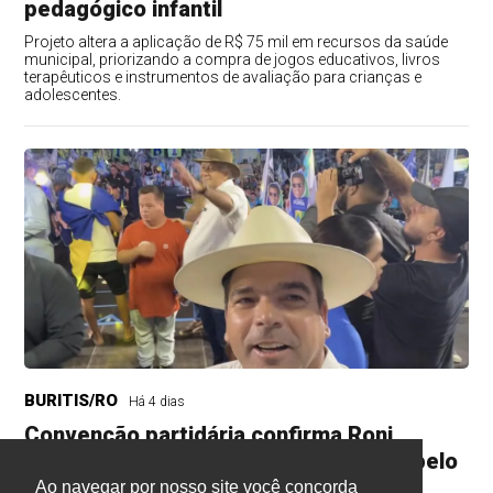
pedagógico infantil
Projeto altera a aplicação de R$ 75 mil em recursos da saúde
municipal, priorizando a compra de jogos educativos, livros
terapêuticos e instrumentos de avaliação para crianças e
adolescentes.
BURITIS/RO
Há 4 dias
Convenção partidária confirma Roni
Irmãozinho como candidato à eleição pelo
Avante
Ao navegar por nosso site você concorda