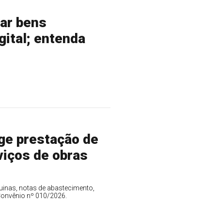
oar bens
gital; entenda
ge prestação de
viços de obras
inas, notas de abastecimento,
Convênio nº 010/2026.