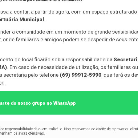
assa a contar, a partir de agora, com um espaço estruturado
rtuária Municipal
.
atender a comunidade em um momento de grande sensibilid
r, onde familiares e amigos podem se despedir de seus ent
ento do local ficarão sob a responsabilidade da
Secretari
MA)
. Em caso de necessidade de utilização, os familiares o
 secretaria pelo telefone
(69) 99912-5990
, que fará os d
ço.
 parte do nosso grupo no WhatsApp
de responsabilidade de quem realizá-lo. Nos reservamos ao direito de reprovar ou el
ntenham palavras ofensivas.