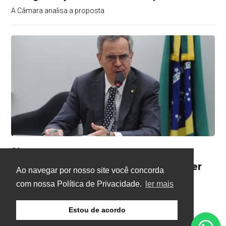
A Câmara analisa a proposta
Câmara
Há 2 semanas
Projeto cria preço mínimo para proteger
Ao navegar por nosso site você concorda
produtores de cacau
com nossa Política de Privacidade.
ler mais
A Câmara analisa a proposta
Estou de acordo