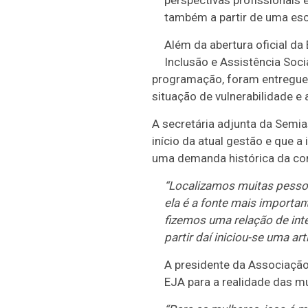
perspectivas profissionais 
com a
também a partir de uma esc
ampliação do
acesso à
Além da abertura oficial da
educação
Inclusão e Assistência Soci
programação, foram entregues
situação de vulnerabilidade e 
A secretária adjunta da Semia
início da atual gestão e que 
uma demanda histórica da co
“Localizamos muitas pessoa
Geovania
ela é a fonte mais importa
Sabino
fizemos uma relação de int
falou da
partir daí iniciou-se uma a
importância
A presidente da Associação
da chegada
EJA para a realidade das m
do EJA para
a realidade