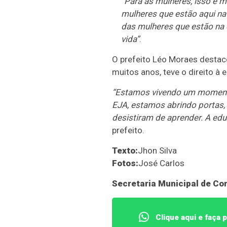
“Para as mulheres, isso é 
das
mulheres que estão aqui na
mulheres da
das mulheres que estão na 
comunidade
vida”
.
O prefeito Léo Moraes destaco
muitos anos, teve o direito à
“Estamos vivendo um momento
EJA, estamos abrindo portas,
desistiram de aprender. A edu
prefeito.
Texto:
Jhon Silva
Fotos:
José Carlos
Secretaria Municipal de C
Clique aqui e faça