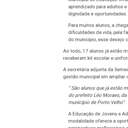
sentimento
aprendizado para adultos e
vivido por
dignidade e oportunidades.
dezenas de
Para muitos alunos, a chega
pessoas da
dificuldades da vida, pela 
comunidade
do município, esse desejo 
Ao todo, 17 alunos já estão m
receberam kit escolar e unifo
A secretária adjunta da Seme
gestão municipal em ampliar 
“ São alunos que já estão m
Débora
do prefeito Léo Moraes, da
Raposo
município de Porto Velho”
.
destacou o
A Educação de Jovens e Adul
compromisso
modalidade oferece a oport
da gestão