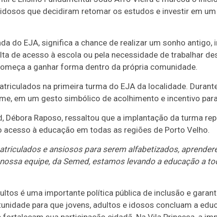
 idosos que decidiram retomar os estudos e investir em u
da do EJA, significa a chance de realizar um sonho antigo, 
falta de acesso à escola ou pela necessidade de trabalhar d
começa a ganhar forma dentro da própria comunidade.
atriculados na primeira turma do EJA da localidade. Durant
rme, em um gesto simbólico de acolhimento e incentivo para
d, Débora Raposo, ressaltou que a implantação da turma r
o acesso à educação em todas as regiões de Porto Velho.
atriculados e ansiosos para serem alfabetizados, aprenderem
 nossa equipe, da Semed, estamos levando a educação a t
tos é uma importante política pública de inclusão e garanti
unidade para que jovens, adultos e idosos concluam a edu