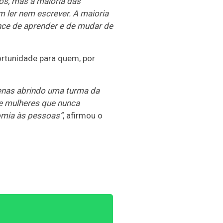
os, mas a maioria das
 ler nem escrever. A maioria
nce de aprender e de mudar de
ortunidade para quem, por
enas abrindo uma turma da
e mulheres que nunca
nomia às pessoas”
, afirmou o