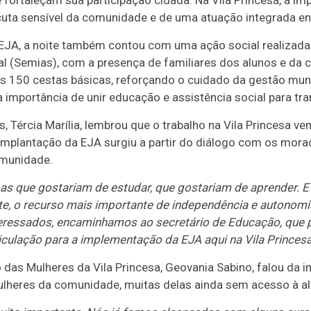
e fortaleçam sua participação cidadã. Na Vila Princesa, a i
uta sensível da comunidade e de uma atuação integrada ent
 EJA, a noite também contou com uma ação social realizada 
al (Semias), com a presença de familiares dos alunos e da
 150 cestas básicas, reforçando o cuidado da gestão muni
a importância de unir educação e assistência social para tr
s, Tércia Marília, lembrou que o trabalho na Vila Princesa 
a implantação da EJA surgiu a partir do diálogo com os mora
munidade.
s que gostariam de estudar, que gostariam de aprender. E
nte, o recurso mais importante de independência e autonom
eressados, encaminhamos ao secretário de Educação, que 
rticulação para a implementação da EJA aqui na Vila Princesa
 das Mulheres da Vila Princesa, Geovania Sabino, falou da 
ulheres da comunidade, muitas delas ainda sem acesso à al