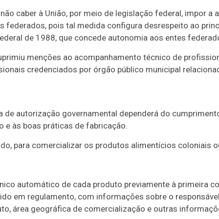
ão caber à União, por meio de legislação federal, impor a at
 federados, pois tal medida configura desrespeito ao princ
deral de 1988, que concede autonomia aos entes federados”
primiu menções ao acompanhamento técnico de profissiona
ssionais credenciados por órgão público municipal relaciona
sa de autorização governamental dependerá do cumprimento d
o e às boas práticas de fabricação.
o, para comercializar os produtos alimentícios coloniais ou
rônico automático de cada produto previamente à primeira c
ido em regulamento, com informações sobre o responsável
to, área geográfica de comercialização e outras informaçõ