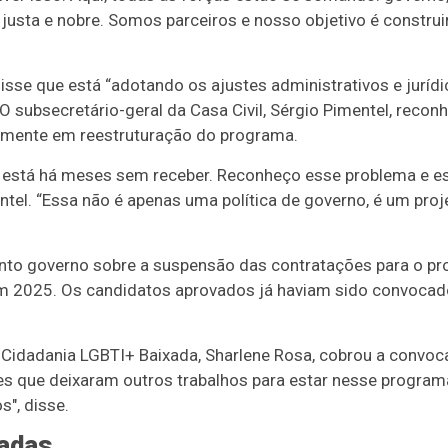
justa e nobre. Somos parceiros e nosso objetivo é construi
se que está “adotando os ajustes administrativos e jurídi
O subsecretário-geral da Casa Civil, Sérgio Pimentel, reco
rmente em reestruturação do programa.
 está há meses sem receber. Reconheço esse problema e
ntel. “Essa não é apenas uma política de governo, é um proj
nto governo sobre a suspensão das contratações para o pr
em 2025. Os candidatos aprovados já haviam sido convoca
Cidadania LGBTI+ Baixada, Sharlene Rosa, cobrou a convoc
es que deixaram outros trabalhos para estar nesse progra
", disse.
cadas