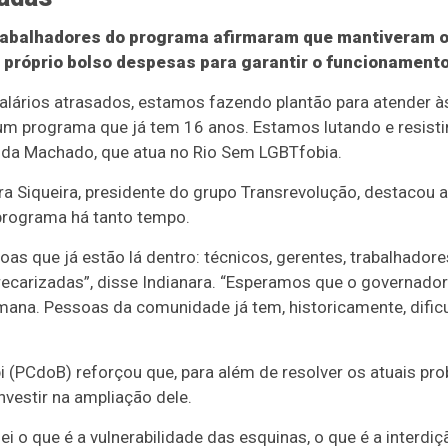
rabalhadores do programa afirmaram que mantiveram o
 próprio bolso despesas para garantir o funcionamento
ários atrasados, estamos fazendo plantão para atender à
um programa que já tem 16 anos. Estamos lutando e resistin
anda Machado, que atua no Rio Sem LGBTfobia.
ara Siqueira, presidente do grupo Transrevolução, destacou 
programa há tanto tempo.
oas que já estão lá dentro: técnicos, gerentes, trabalhador
ecarizadas”, disse Indianara. “Esperamos que o governador 
na. Pessoas da comunidade já tem, historicamente, dific
i (PCdoB) reforçou que, para além de resolver os atuais pr
nvestir na ampliação dele.
i o que é a vulnerabilidade das esquinas, o que é a interdi