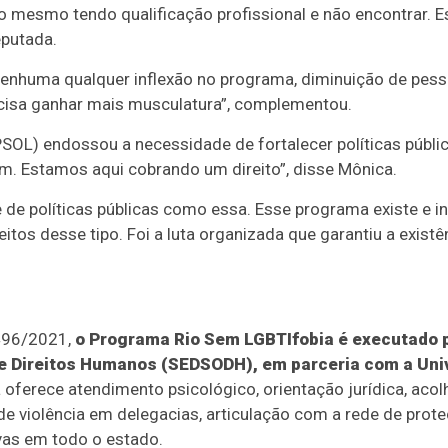
o mesmo tendo qualificação profissional e não encontrar. 
eputada.
nenhuma qualquer inflexão no programa, diminuição de pess
ecisa ganhar mais musculatura”, complementou.
SOL) endossou a necessidade de fortalecer políticas públi
. Estamos aqui cobrando um direito”, disse Mônica.
de políticas públicas como essa. Esse programa existe e i
tos desse tipo. Foi a luta organizada que garantiu a exist
.496/2021,
o Programa Rio Sem LGBTIfobia é executado p
e Direitos Humanos (SEDSODH), em parceria com a Univ
a oferece atendimento psicológico, orientação jurídica, acol
 violência em delegacias, articulação com a rede de prote
vas em todo o estado.