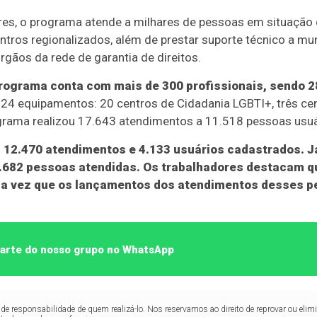
es, o programa atende a milhares de pessoas em situação 
ros regionalizados, além de prestar suporte técnico a munic
rgãos da rede de garantia de direitos.
programa conta com mais de 300 profissionais, sendo 2
m 24 equipamentos: 20 centros de Cidadania LGBTI+, três ce
grama realizou 17.643 atendimentos a 11.518 pessoas usuá
 12.470 atendimentos e 4.133 usuários cadastrados. J
.682 pessoas atendidas. Os trabalhadores destacam q
ma vez que os lançamentos dos atendimentos desses p
 parte do nosso grupo no WhatsApp
de responsabilidade de quem realizá-lo. Nos reservamos ao direito de reprovar ou el