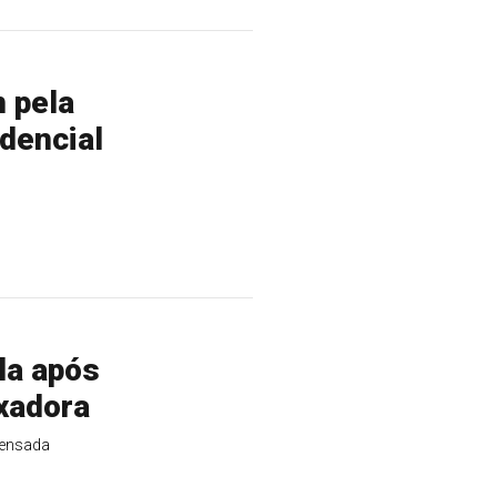
 pela
idencial
la após
xadora
pensada