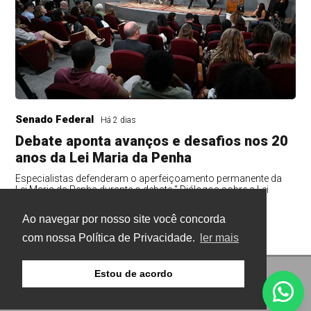
Senado Federal
Há 2 dias
Debate aponta avanços e desafios nos 20
anos da Lei Maria da Penha
Especialistas defenderam o aperfeiçoamento permanente da
Lei Maria da Penha durante o debate " Diálogos sobre a Lei
Maria da Penha: 20 anos de avan...
Ao navegar por nosso site você concorda
com nossa Política de Privacidade.
ler mais
Estou de acordo
© Copyright 2026 - Gazeta Buritis - Todos os direitos
reservados