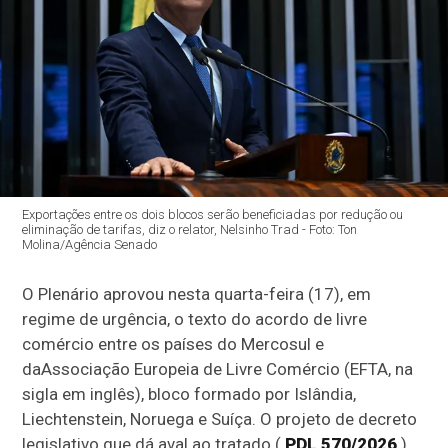
Exportações entre os dois blocos serão beneficiadas por redução ou
eliminação de tarifas, diz o relator, Nelsinho Trad - Foto: Ton
Molina/Agência Senado
O Plenário aprovou nesta quarta-feira (17), em
regime de urgência, o texto do acordo de livre
comércio entre os países do Mercosul e
da
Associação Europeia de Livre Comércio (
EFTA, na
sigla em inglês), bloco formado por Islândia,
Liechtenstein, Noruega e Suíça. O projeto de decreto
legislativo que dá aval ao tratado (
PDL 570/2026
)