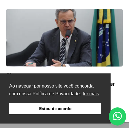
Câmara
Há 2 semanas
Projeto cria preço mínimo para proteger
Ao navegar por nosso site você concorda
produtores de cacau
com nossa Política de Privacidade.
ler mais
A Câmara analisa a proposta
Estou de acordo