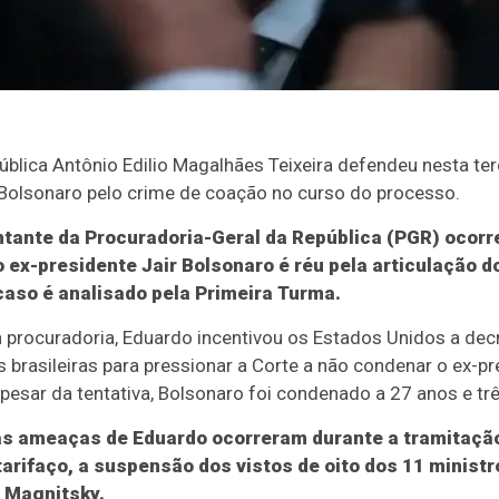
blica Antônio Edilio Magalhães Teixeira defendeu nesta te
Bolsonaro pelo crime de coação no curso do processo.
tante da Procuradoria-Geral da República (PGR) ocorr
o ex-presidente Jair Bolsonaro é réu pela articulação d
caso é analisado pela Primeira Turma.
procuradoria, Eduardo incentivou os Estados Unidos a dec
s brasileiras para pressionar a Corte a não condenar o ex-p
pesar da tentativa, Bolsonaro foi condenado a 27 anos e tr
as ameaças de Eduardo ocorreram durante a tramitaçã
arifaço, a suspensão dos vistos de oito dos 11 ministr
 Magnitsky.