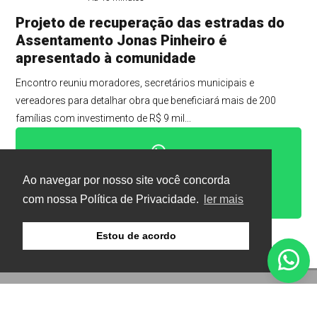
Projeto de recuperação das estradas do
Assentamento Jonas Pinheiro é
apresentado à comunidade
Encontro reuniu moradores, secretários municipais e
vereadores para detalhar obra que beneficiará mais de 200
famílias com investimento de R$ 9 mil...
Clique aqui e faça parte do nosso grupo no
Ao navegar por nosso site você concorda
WhatsApp
com nossa Política de Privacidade.
ler mais
Estou de acordo
© Copyright 2026 - Gazeta Buritis - Todos os direitos
reservados