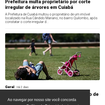
Prefeitura multa proprietário por corte
irregular de árvores em Cuiabá
A Prefeitura de Cuiabá multou o proprietário de um imóvel
localizado na Rua Cândido Mariano, no bairro Quilombo, após
constatar o corte irregular d...
Geral
Há 2 dias
Pais estão menos presentes na criação de
filhos, aponta estudo
Ao navegar por nosso site você concorda