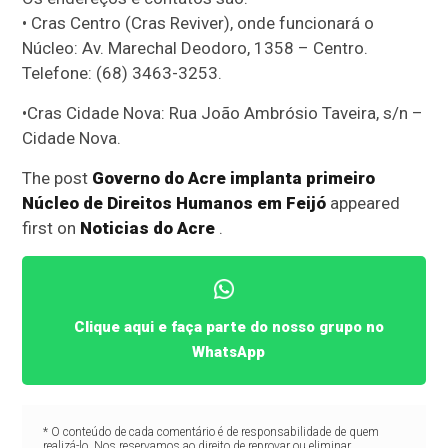
• Cras Centro (Cras Reviver), onde funcionará o
Núcleo: Av. Marechal Deodoro, 1358 – Centro.
Telefone: (68) 3463-3253.
•Cras Cidade Nova: Rua João Ambrósio Taveira, s/n –
Cidade Nova.
The post
Governo do Acre implanta primeiro
Núcleo de Direitos Humanos em Feijó
appeared
first on
Noticias do Acre
.
Clique aqui e faça parte do nosso grupo no
WhatsApp
* O conteúdo de cada comentário é de responsabilidade de quem
realizá-lo. Nos reservamos ao direito de reprovar ou eliminar