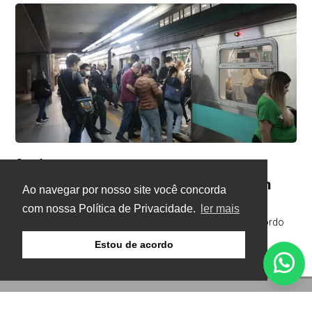
Geral
Há 1 dia
Termina a greve nas linhas de trens em
Ao navegar por nosso site você concorda
São Paulo
com nossa Política de Privacidade.
ler mais
Sindicato mantém estado de greve para acompanhar acordo
Estou de acordo
© Copyright 2026 - Gazeta Buritis - Todos os direitos