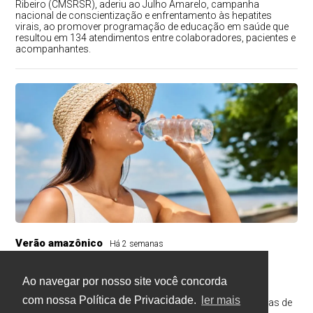
Ribeiro (CMSRSR), aderiu ao Julho Amarelo, campanha
nacional de conscientização e enfrentamento às hepatites
virais, ao promover programação de educação em saúde que
resultou em 134 atendimentos entre colaboradores, pacientes e
acompanhantes.
Verão amazônico
Há 2 semanas
Férias no verão amazônico exigem
atenção com alimentação e hidratação
Ao navegar por nosso site você concorda
com nossa Política de Privacidade.
ler mais
Cuidados simples ajudam a manter a saúde durante os dias de