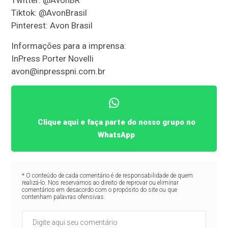
Twitter: @AvonBR
Tiktok: @AvonBrasil
Pinterest: Avon Brasil
Informações para a imprensa:
InPress Porter Novelli
avon@inpresspni.com.br
Clique aqui e faça parte do nosso grupo no
WhatsApp
* O conteúdo de cada comentário é de responsabilidade de quem
realizá-lo. Nos reservamos ao direito de reprovar ou eliminar
comentários em desacordo com o propósito do site ou que
contenham palavras ofensivas.