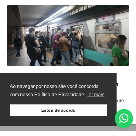
Geral
Há 17 horas
Termina a greve nas linhas de trens em
Ao navegar por nosso site você concorda
São Paulo
com nossa Política de Privacidade.
ler mais
Sindicato mantém estado de greve para acompanhar acordo
Estou de acordo