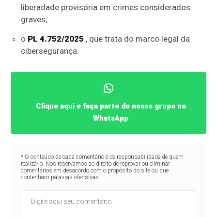
liberadade provisória em crimes considerados
graves;
o
PL 4.752/2025
, que trata do marco legal da
cibersegurança.
Clique aqui e faça parte do nosso grupo no
WhatsApp
* O conteúdo de cada comentário é de responsabilidade de quem
realizá-lo. Nos reservamos ao direito de reprovar ou eliminar
comentários em desacordo com o propósito do site ou que
contenham palavras ofensivas.