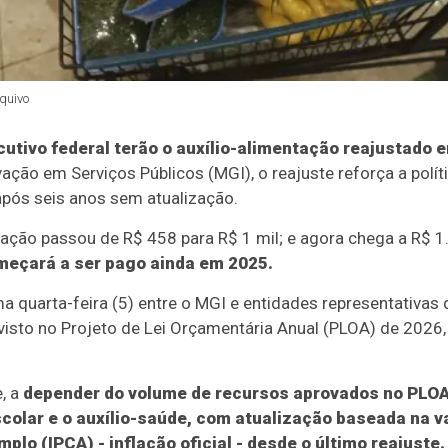
quivo
utivo federal terão o auxílio-alimentação reajustado 
vação em Serviços Públicos (MGI), o reajuste reforça a pol
após seis anos sem atualização.
entação passou de R$ 458 para R$ 1 mil; e agora chega a R
meçará a ser pago ainda em 2025.
ma quarta-feira (5) entre o MGI e entidades representativas 
evisto no Projeto de Lei Orçamentária Anual (PLOA) de 202
, a
depender do volume de recursos aprovados no PLO
scolar e o auxílio-saúde, com atualização baseada na v
lo (IPCA) - inflação oficial - desde o último reajuste.