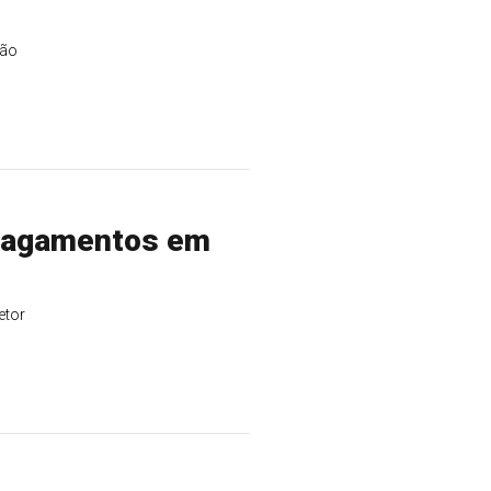
ção
 pagamentos em
etor