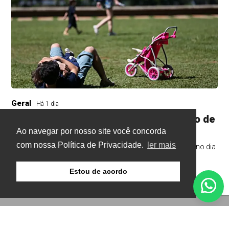
Geral
Há 1 dia
Pais estão menos presentes na criação de
filhos, aponta estudo
Ao navegar por nosso site você concorda
com nossa Política de Privacidade.
ler mais
Brasileiro consolidou ideia de que o bom pai é o presente no dia
a dia
Estou de acordo
© Copyright 2026 - Gazeta Buritis - Todos os direitos
reservados