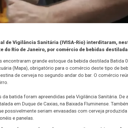
al de Vigilância Sanitária (IVISA-Rio) interditaram, nes
te do Rio de Janeiro, por comércio de bebidas destilad
s encontraram grande estoque da bebida destilada Batida 0
cuária (Mapa), obrigatório para o comércio deste tipo de beb
destina de cerveja no segundo andar do bar. O comércio reú
rro.
a batida foram apreendidas pela Vigilância Sanitária. De a
nstalada em Duque de Caxias, na Baixada Fluminense. Tamb
que possivelmente seriam envasadas com cerveja produzida 
onéis e panelas.