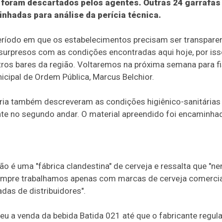
a foram descartados pelos agentes. Outras 24 garrafas
nhadas para análise da perícia técnica.
íodo em que os estabelecimentos precisam ser transparent
surpresos com as condições encontradas aqui hoje, por isso,
tros bares da região. Voltaremos na próxima semana para fi
nicipal de Ordem Pública, Marcus Belchior.
tária também descreveram as condições higiênico-sanitárias 
nte no segundo andar. O material apreendido foi encaminha
ão é uma "fábrica clandestina" de cerveja e ressalta que "n
"Sempre trabalhamos apenas com marcas de cerveja comercia
as de distribuidores".
eu a venda da bebida Batida 021 até que o fabricante regu