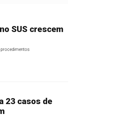
a no SUS crescem
l procedimentos
a 23 casos de
am