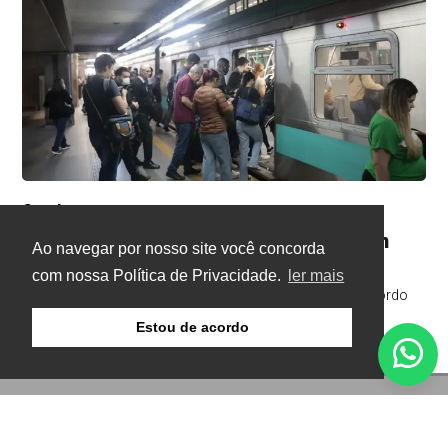
Geral
Há 1 dia
Termina a greve nas linhas de trens em
Ao navegar por nosso site você concorda
São Paulo
com nossa Política de Privacidade.
ler mais
Sindicato mantém estado de greve para acompanhar acordo
Estou de acordo
© Copyright 2026 - Gazeta Buritis - Todos os direitos
reservados