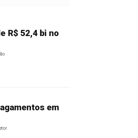
e R$ 52,4 bi no
ção
 pagamentos em
etor