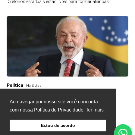
Diretórios estaduais estão livres para formar alianças
Política
Há 3 dias
Atitude irresponsável, diz Lula após
revogação de visto de embaixadora
Ao navegar por nosso site você concorda
com nossa Política de Privacidade.
ler mais
Revogação do visto de Maria Luiza Viotti é considerada
impensada
Estou de acordo