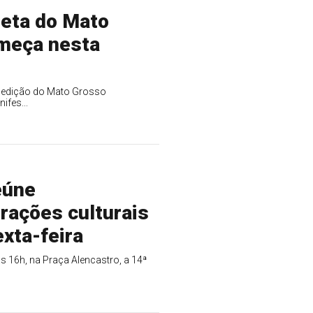
leta do Mato
omeça nesta
ra edição do Mato Grosso
ifes...
eúne
rações culturais
xta-feira
 às 16h, na Praça Alencastro, a 14ª