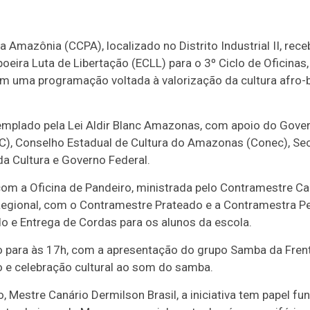
 Amazônia (CCPA), localizado no Distrito Industrial II, rec
poeira Luta de Libertação (ECLL) para o 3º Ciclo de Oficinas,
om uma programação voltada à valorização da cultura afro-b
templado pela Lei Aldir Blanc Amazonas, com apoio do Gov
C), Conselho Estadual de Cultura do Amazonas (Conec), Sec
da Cultura e Governo Federal.
om a Oficina de Pandeiro, ministrada pelo Contramestre Ca
Regional, com o Contramestre Prateado e a Contramestra Pe
do e Entrega de Cordas para os alunos da escola.
para às 17h, com a apresentação do grupo Samba da Frent
e celebração cultural ao som do samba.
, Mestre Canário Dermilson Brasil, a iniciativa tem papel 