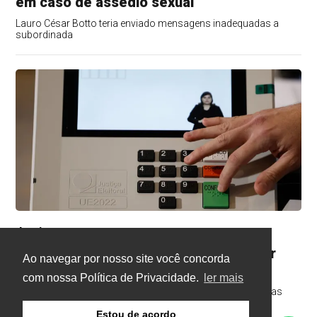
em caso de assédio sexual
Lauro César Botto teria enviado mensagens inadequadas a
subordinada
Justiça
Há 1 dia
TRE-RJ altera 66 locais de votação por
Ao navegar por nosso site você concorda
questões de segurança
com nossa Política de Privacidade.
ler mais
Objetivo é evitar influência do crime organizado e de milícias
Estou de acordo