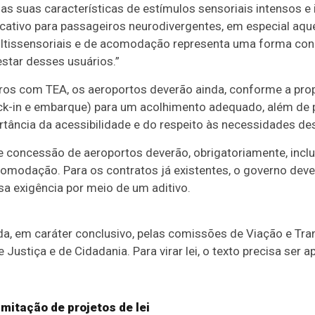
as suas características de estímulos sensoriais intensos e 
icativo para passageiros neurodivergentes, em especial aqu
multissensoriais e de acomodação representa uma forma conc
estar desses usuários.”
ros com TEA, os aeroportos deverão ainda, conforme a prop
eck-in e embarque) para um acolhimento adequado, além 
rtância da acessibilidade e do respeito às necessidades d
e concessão de aeroportos deverão, obrigatoriamente, inclu
acomodação. Para os contratos já existentes, o governo dev
sa exigência por meio de um aditivo.
ada, em
caráter conclusivo
, pelas comissões de Viação e Tra
e Justiça e de Cidadania. Para virar lei, o texto precisa ser
mitação de projetos de lei