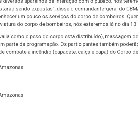
diversos aparelhos de interação com o público, nós teremos 
tarão sendo expostas”, disse o comandante-geral do CBMA
hecer um pouco os serviços do corpo de bombeiros. Quem q
viatura do corpo de bombeiros, nós estaremos lá no dia 13 d
valia como o peso do corpo está distribuído), massagem d
em parte da programação. Os participantes também poderão
e combate a incêndio (capacete, calça e capa) do Corpo d