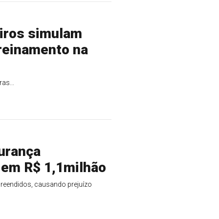
iros simulam
treinamento na
as...
urança
 em R$ 1,1milhão
preendidos, causando prejuízo