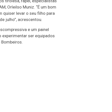
tirolesa, rapel, especialistas
M, Orleilso Muniz. “É um bom
uiser levar o seu filho para
e julho”, acrescentou.
escompressiva e um painel
 experimentar ser equipados
e Bombeiros.