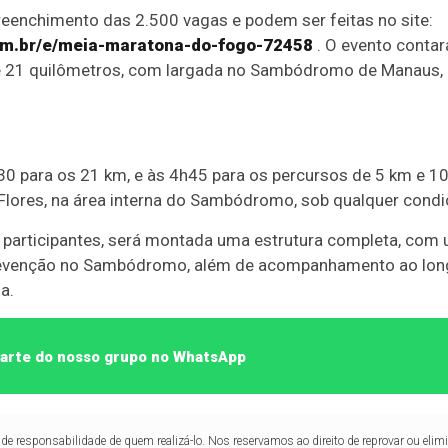
reenchimento das 2.500 vagas e podem ser feitas no site:
com.br/e/meia-maratona-do-fogo-72458
. O evento conta
e 21 quilômetros, com largada no Sambódromo de Manaus, a
30 para os 21 km, e às 4h45 para os percursos de 5 km e 10
o Flores, na área interna do Sambódromo, sob qualquer condi
s participantes, será montada uma estrutura completa, com
revenção no Sambódromo, além de acompanhamento ao long
a.
 parte do nosso grupo no WhatsApp
de responsabilidade de quem realizá-lo. Nos reservamos ao direito de reprovar ou el