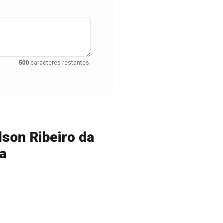
500
caracteres restantes.
lson Ribeiro da
a