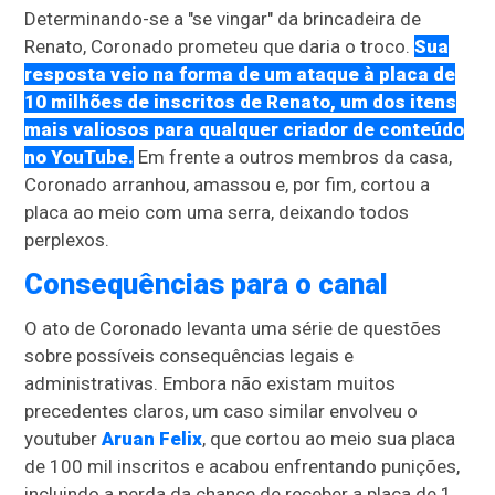
Determinando-se a "se vingar" da brincadeira de
Renato, Coronado prometeu que daria o troco.
Sua
resposta veio na forma de um ataque à placa de
10 milhões de inscritos de Renato, um dos itens
mais valiosos para qualquer criador de conteúdo
no YouTube.
Em frente a outros membros da casa,
Coronado arranhou, amassou e, por fim, cortou a
placa ao meio com uma serra, deixando todos
perplexos.
Consequências para o canal
O ato de Coronado levanta uma série de questões
sobre possíveis consequências legais e
administrativas. Embora não existam muitos
precedentes claros, um caso similar envolveu o
youtuber
Aruan Felix
, que cortou ao meio sua placa
de 100 mil inscritos e acabou enfrentando punições,
incluindo a perda da chance de receber a placa de 1