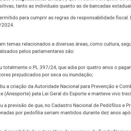
ivas, tanto as individuais quanto as de bancadas estaduai
rmitido para cumprir as regras de responsabilidade fiscal.
/2024.
m temas relacionados a diversas áreas, como cultura, segur
lisados pelos parlamentares são:
u totalmente o PL 397/24, que adia por quatro anos o paga
ltores prejudicados por seca ou inundação;
u a criação da Autoridade Nacional para Prevenção e Comba
e (Anesporte) pela Lei Geral do Esporte e manteve vivo trec
u a previsão de que, no Cadastro Nacional de Pedófilos e P
adas por pedofilia seriam mantidos durante dez anos ap