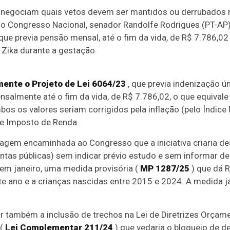
negociam quais vetos devem ser mantidos ou derrubados n
o no Congresso Nacional, senador Randolfe Rodrigues (PT-AP)
que previa pensão mensal, até o fim da vida, de R$ 7.786,
 Zika durante a gestação.
mente o Projeto de Lei 6064/23
, que previa indenização ú
salmente até o fim da vida, de R$ 7.786,02, o que equivale
bos os valores seriam corrigidos pela inflação (pelo
Índice
 de Imposto de Renda.
gem encaminhada ao Congresso que a iniciativa criaria des
tas públicas) sem indicar prévio estudo e sem informar de
 em janeiro, uma medida provisória (
MP 1287/25
) que dá R
ste ano e a crianças nascidas entre 2015 e 2024. A medida j
r também a inclusão de trechos na
Lei de Diretrizes Orçam
 (
Lei Complementar 211/24
) que vedaria o bloqueio de d