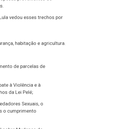
s.
 Lula vedou esses trechos por
ança, habitação e agricultura.
mento de parcelas de
te à Violência e à
hos da Lei Pelé;
redadores Sexuais, o
ós o cumprimento