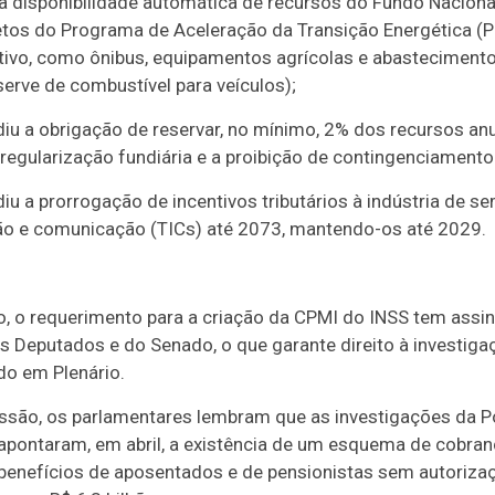
 a disponibilidade automática de recursos do Fundo Nacion
tos do Programa de Aceleração da Transição Energética (Pa
ivo, como ônibus, equipamentos agrícolas e abastecimento
rve de combustível para veículos);
iu a obrigação de reservar, no mínimo, 2% dos recursos a
 regularização fundiária e a proibição de contingenciamento
u a prorrogação de incentivos tributários à indústria de s
ão e comunicação (TICs) até 2073, mantendo-os até 2029.
o, o requerimento para a criação da CPMI do INSS tem assi
eputados e do Senado, o que garante direito à investigaçã
ido em Plenário.
são, os parlamentares lembram que as investigações da Pol
 apontaram, em abril, a existência de um esquema de cobra
benefícios de aposentados e de pensionistas sem autorizaç