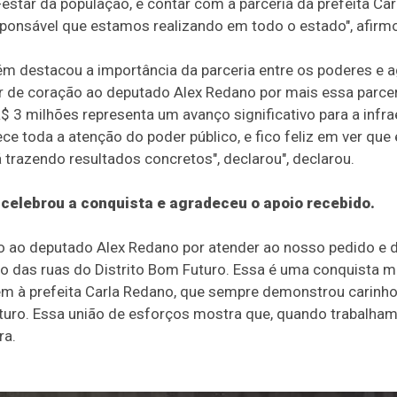
ar da população, e contar com a parceria da prefeita Carl
sponsável que estamos realizando em todo o estado", afirm
m destacou a importância da parceria entre os poderes e ag
r de coração ao deputado Alex Redano por mais essa parce
3 milhões representa um avanço significativo para a infra
ce toda a atenção do poder público, e fico feliz em ver que
trazendo resultados concretos", declarou", declarou.
celebrou a conquista e agradeceu o apoio recebido.
ão ao deputado Alex Redano por atender ao nosso pedido e 
o das ruas do Distrito Bom Futuro. Essa é uma conquista m
 à prefeita Carla Redano, que sempre demonstrou carinh
ro. Essa união de esforços mostra que, quando trabalham
ra.