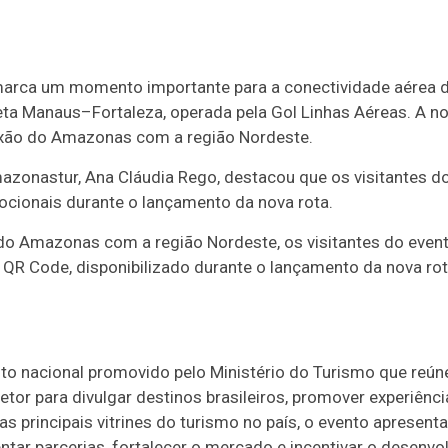
arca um momento importante para a conectividade aérea
reta Manaus–Fortaleza, operada pela Gol Linhas Aéreas. A no
exão do Amazonas com a região Nordeste.
mazonastur, Ana Cláudia Rego, destacou que os visitantes 
ocionais durante o lançamento da nova rota.
 do Amazonas com a região Nordeste, os visitantes do even
QR Code, disponibilizado durante o lançamento da nova ro
o nacional promovido pelo Ministério do Turismo que reúne
tor para divulgar destinos brasileiros, promover experiência
principais vitrines do turismo no país, o evento apresenta a
tar parcerias, fortalecer o mercado e incentivar o desenvo