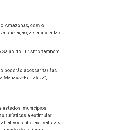
 do Amazonas, com o
va operação, a ser iniciada no
do Salão do Turismo também
to poderão acessar tarifas
ta Manaus–Fortaleza”,
 estados, municípios,
s turísticas e estimular
trativos culturais, naturais e
lvimento do turismo