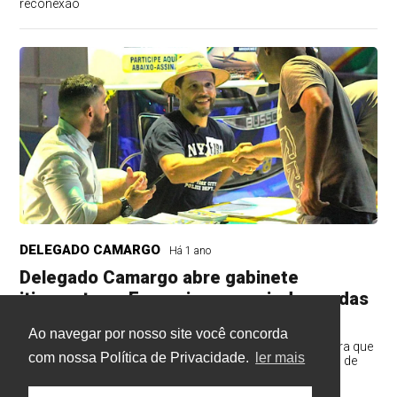
reconexão
DELEGADO CAMARGO
Há 1 ano
Delegado Camargo abre gabinete
itinerante na Expoari para ouvir demandas
da população
Ao navegar por nosso site você concorda
O gabinete itinerante do deputado será um canal direto para que
com nossa Política de Privacidade.
ler mais
a população possa apresentar reivindicações, sugestões de
projetos e acompanhar de perto o trabalho parlamentar.