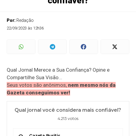
confiável?
Por:
Redação
22/09/2023 às 12h36
Qual Jornal Merece a Sua Confiança? Opine e
Compartilhe Sua Visão...
Seus votos são anônimos,
nem mesmo nós da
Gazeta conseguimos ver!
Qual jornal você considera mais confiável?
4.213 votos
Gazeta Buritis