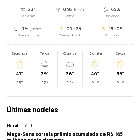
23°
0.92
65%
km/h
Sensação
Vento
Umidade
0%
07h25
19h09
(0mm)
Chance chuva
Nascer do sol
Pôr do sol
Segunda
Terça
Quarta
Quinta
Sexta
41°
39°
38°
40°
39°
25°
22°
24°
24°
24°
Últimas notícias
Geral
Há 11 horas
Mega-Sena sorteia prêmio acumulado de R$ 165