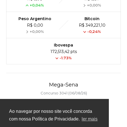
+0,04%
+0,00%
Peso Argentino
Bitcoin
R$ 0,00
R$ 349,221,10
+0,00%
-0,24%
Ibovespa
172,513,42 pts
-1.73%
Mega-Sena
Concurso 3041 (06/08/26)
16
21
24
31
43
54
Ao navegar por nosso site você concorda
Ver detalhes
com nossa Política de Privacidade.
ler mais